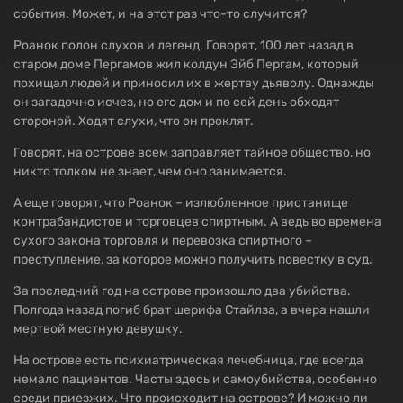
события. Может, и на этот раз что-то случится?
Роанок полон слухов и легенд. Говорят, 100 лет назад в
старом доме Пергамов жил колдун Эйб Пергам, который
похищал людей и приносил их в жертву дьяволу. Однажды
он загадочно исчез, но его дом и по сей день обходят
стороной. Ходят слухи, что он проклят.
Говорят, на острове всем заправляет тайное общество, но
никто толком не знает, чем оно занимается.
А еще говорят, что Роанок – излюбленное пристанище
контрабандистов и торговцев спиртным. А ведь во времена
сухого закона торговля и перевозка спиртного –
преступление, за которое можно получить повестку в суд.
За последний год на острове произошло два убийства.
Полгода назад погиб брат шерифа Стайлза, а вчера нашли
мертвой местную девушку.
На острове есть психиатрическая лечебница, где всегда
немало пациентов. Часты здесь и самоубийства, особенно
среди приезжих. Что происходит на острове? И можно ли