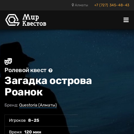
Алматы
+7 (727) 345-48-43
Отк
ме
Ролевой квест
Загадка острова
Роанок
Бренд:
Questoria (Алматы)
Игроков
8 – 25
Время
120 мин