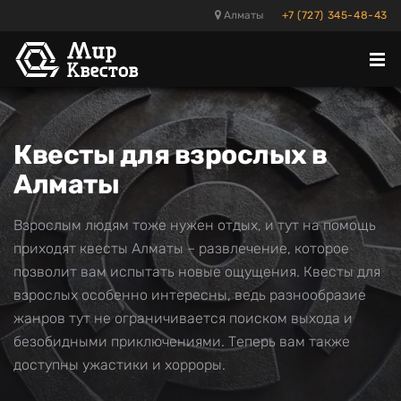
Алматы
+7 (727) 345-48-43
Отк
ме
Квесты для взрослых в
Алматы
Взрослым людям тоже нужен отдых, и тут на помощь
приходят квесты Алматы – развлечение, которое
позволит вам испытать новые ощущения. Квесты для
взрослых особенно интересны, ведь разнообразие
жанров тут не ограничивается поиском выхода и
безобидными приключениями. Теперь вам также
доступны ужастики и хорроры.