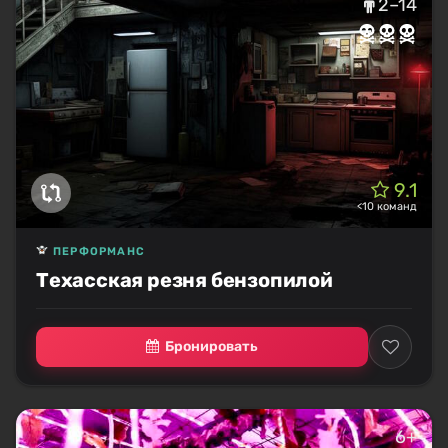
2–14
9.1
<10 команд
ПЕРФОРМАНС
Техасская резня бензопилой
Бронировать
6+