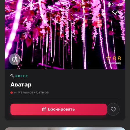
2–6
8.8
<10 команд
КВЕСТ
Аватар
м. Райымбек батыра
Бронировать