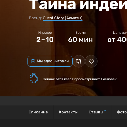
Тайна инде
Бренд:
Quest Story (Алматы)
Игроков
Время
Цена за
2 – 10
60 мин
от 40
Мы здесь играли
Сейчас этот квест
просматривает 1 человек
9
Описание
Контакты
Отзывы
Фото