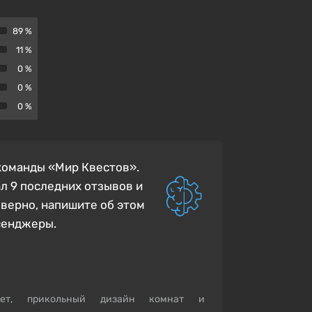
89 %
11 %
0 %
0 %
0 %
 команды «Мир Квестов».
л 9 последних отзывов и
еверно, напишите об этом
сенджеры.
жет, прикольный дизайн комнат и