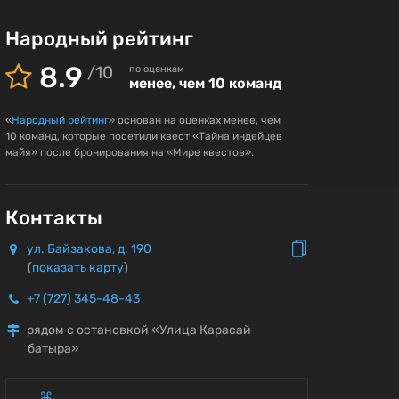
Народный рейтинг
8.9
/
10
по оценкам
менее, чем 10 команд
«
Народный рейтинг
» основан на оценках менее, чем
10 команд, которые посетили квест «Тайна индейцев
майя» после бронирования на «Мире квестов».
Контакты
ул. Байзакова, д. 190
(
показать карту
)
+7 (727) 345-48-43
рядом с остановкой «Улица Карасай
батыра»