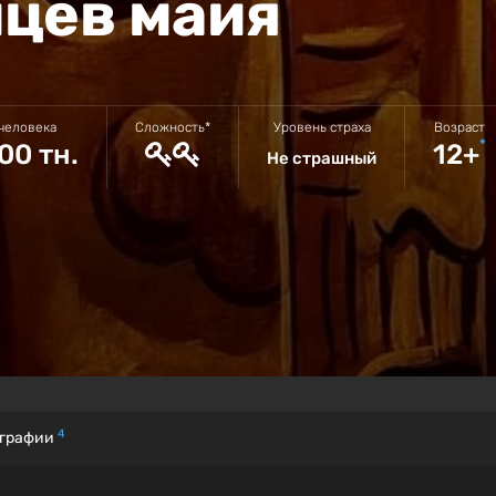
йцев майя
 человека
Сложность*
Уровень страха
Возраст
*
00 тн.
12+
Не страшный
4
графии