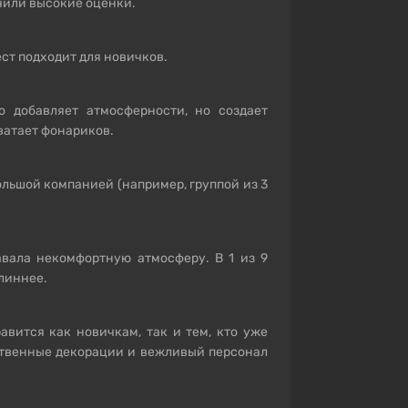
или высокие оценки.
ст подходит для новичков.
о добавляет атмосферности, но создает
ватает фонариков.
ольшой компанией (например, группой из 3
авала некомфортную атмосферу. В 1 из 9
линнее.
вится как новичкам, так и тем, кто уже
ственные декорации и вежливый персонал