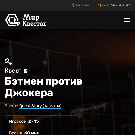
Алматы
+7 (727) 345-48-43
Отк
ме
Квест
Бэтмен против
Джокера
Бренд:
Quest Story (Алматы)
Игроков
2 – 15
Время
60 мин