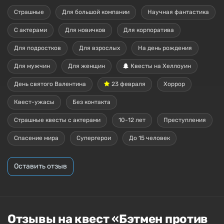
Страшные
Для большой компании
Научная фантастика
С актерами
Для новичков
Для корпоратива
Для подростков
Для взрослых
На день рождения
Для мужчин
Для женщин
Квесты на Хеллоуин
День святого Валентина
23 февраля
Хоррор
Квест-ужасы
Без контакта
Страшные квесты с актерами
10-12 лет
Преступления
Спасение мира
Супергерои
До 15 человек
Оставить отзыв
Отзывы на квест «Бэтмен против