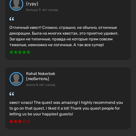
(гуру)
больше 5 лет назад
Отличный квест! Сложно, страшно, не обычно, отличные
декорации. Была на многих квестах, это приятно удивил.
Загадки не типичные, правда не которые прям совсем
тяжелые, немножко не логичные. А так все супер!
Rahat Nokerbek
(любитель)
около 8 лет назад
квест класс! The quest was amazing! I highly recommend you
to go on that quest, I liked it a lot! Thank you quest people for
letting us be your happiest guests!