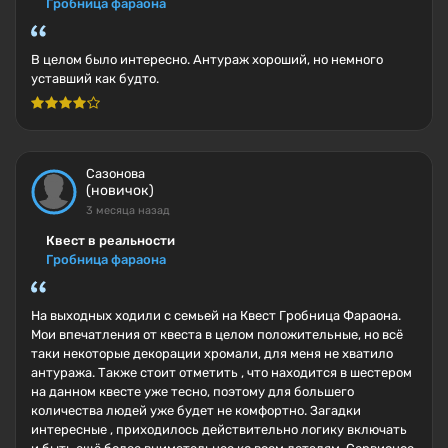
Гробница фараона
В целом было интересно. Антураж хороший, но немного
уставший как будто.
Сазонова
(новичок)
3 месяца назад
Квест в реальности
Гробница фараона
На выходных ходили с семьей на Квест Гробница Фараона.
Мои впечатления от квеста в целом положительные, но всё
таки некоторые декорации хромали, для меня не хватило
антуража. Также стоит отметить , что находится в шестером
на данном квесте уже тесно, поэтому для большего
количества людей уже будет не комфортно. Загадки
интересные , приходилось действительно логику включать
и быть ещё более внимательнее ко всем деталям. Сервисное