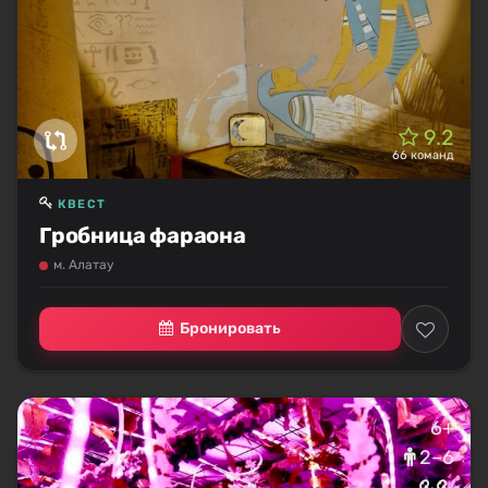
9.2
66 команд
КВЕСТ
Гробница фараона
м. Алатау
Бронировать
6+
2–6