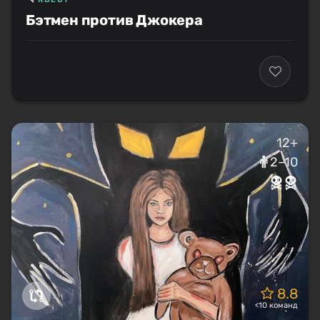
Бэтмен против Джокера
12+
2–10
8.8
<10 команд