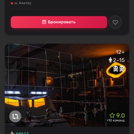
м. Алатау
Бронировать
12+
2–15
9.0
<10 команд
КВЕСТ