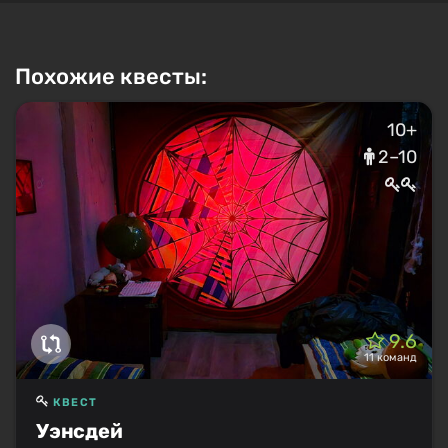
Похожие квесты:
10+
2–10
9.6
11 команд
КВЕСТ
Уэнсдей