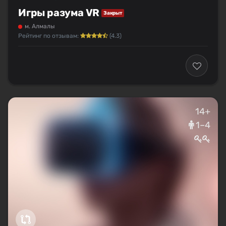
Игры разума VR
Закрыт
м. Алмалы
Рейтинг по отзывам:
(4.3)
14+
1–4