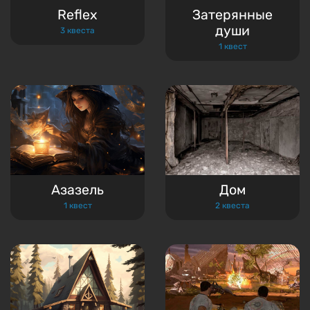
Reflex
Затерянные
души
3 квеста
1 квест
Азазель
Дом
1 квест
2 квеста