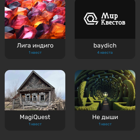
Лига индиго
baydich
1 квест
4 квеста
MagiQuest
Не дыши
1 квест
1 квест