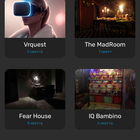
Vrquest
The MadRoom
2 квеста
1 квест
Fear House
IQ Bambino
3 квеста
2 квеста