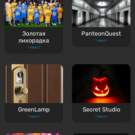
Золотая
PanteonQuest
лихорадка
1 квест
1 квест
GreenLamp
Secret Studio
1 квест
1 квест