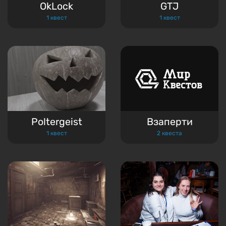
OkLock
GTJ
1 квест
1 квест
Poltergeist
Взаперти
1 квест
2 квеста