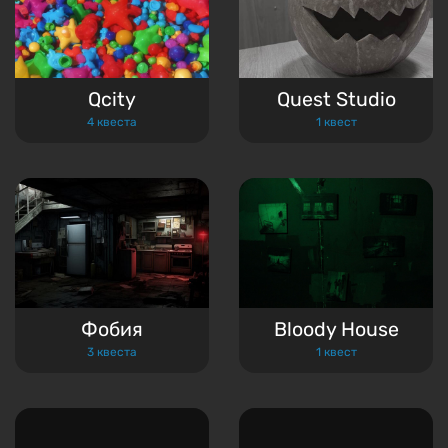
Qcity
Quest Studio
4 квеста
1 квест
Фобия
Bloody House
3 квеста
1 квест