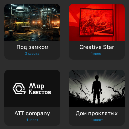
Под замком
Creative Star
3 квеста
1 квест
ATT company
Дом проклятых
1 квест
1 квест