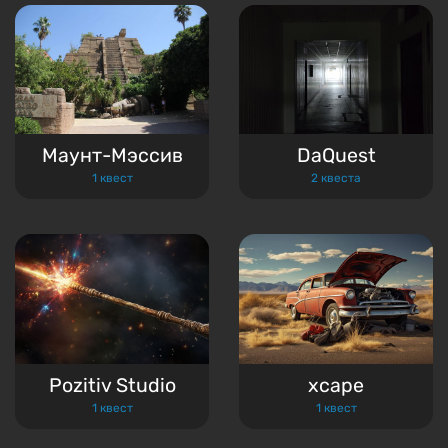
Маунт-Мэссив
DaQuest
1 квест
2 квеста
Pozitiv Studio
xcape
1 квест
1 квест