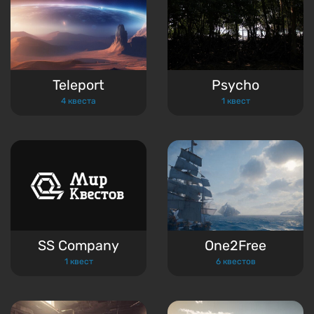
Teleport
Psycho
4 квеста
1 квест
SS Company
One2Free
1 квест
6 квестов