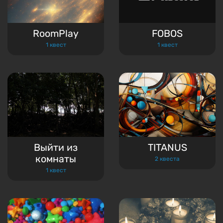
RoomPlay
FOBOS
1 квест
1 квест
Выйти из
TITANUS
комнаты
2 квеста
1 квест