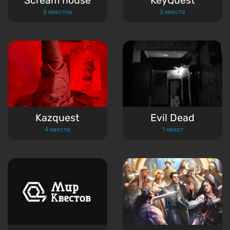
Scream house
KeyQuest
5 квестов
2 квеста
Kazquest
Evil Dead
4 квеста
1 квест