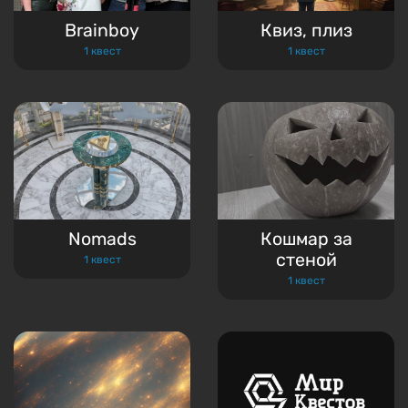
Brainboy
Квиз, плиз
1 квест
1 квест
Nomads
Кошмар за
стеной
1 квест
1 квест