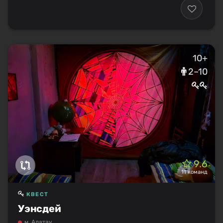
10+
2–10
9.6
11 команд
КВЕСТ
Уэнсдей
м. Алатау