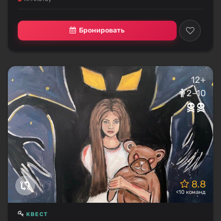
Бронировать
12+
2–10
8.8
<10 команд
КВЕСТ