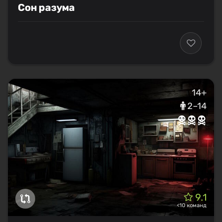
Сон разума
14+
2–14
9.1
<10 команд