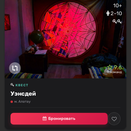
10+
2–10
9.6
11 команд
КВЕСТ
Уэнсдей
м. Алатау
Бронировать