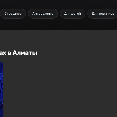
Страшные
Антуражные
Для детей
Для новичков
ах в Алматы