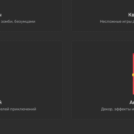
ы
Кв
, зомби, безумцами
Несложные игры д
й
А
телей приключений
Декор, эффекты и