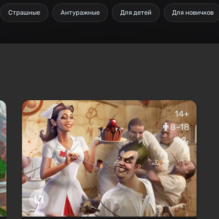
Страшные
Антуражные
Для детей
Для новичков
14+
8–18