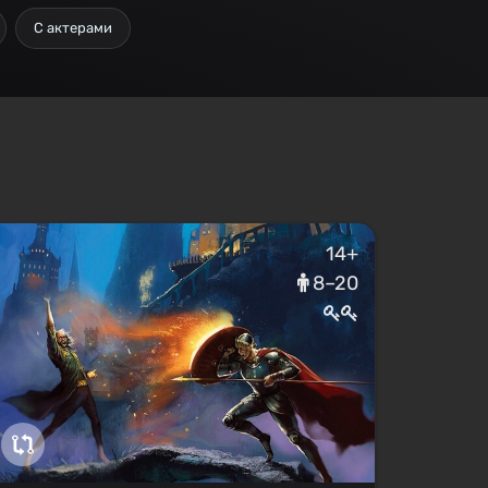
С актерами
14+
8–20