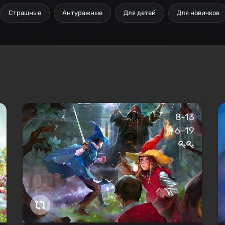
Страшные
Антуражные
Для детей
Для новичков
8-13
6–19